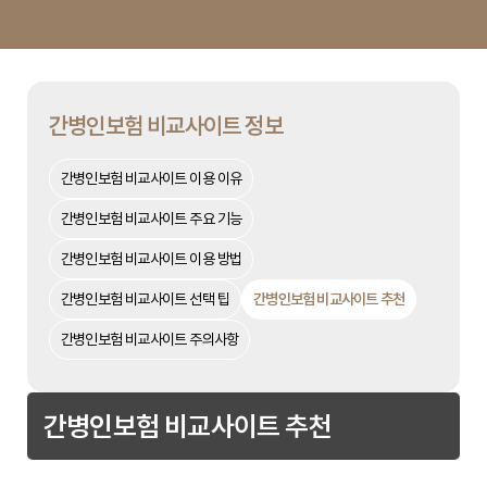
간병인보험 비교사이트 정보
간병인보험 비교사이트 이용 이유
간병인보험 비교사이트 주요 기능
간병인보험 비교사이트 이용 방법
간병인보험 비교사이트 선택 팁
간병인보험 비교사이트 추천
간병인보험 비교사이트 주의사항
간병인보험 비교사이트 추천